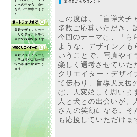
ンペの中から、条件
を絞って検索できま
す
この度は、「盲導犬チ
多数ご応募いただき、
登録デザインをカテ
ゴリやテイスト等の
今回のテーマは、「もら
条件で検索できます
ような、デザイン／も
いうことで、写真やイ
登録クリエイターを
カテゴリや活動分野
楽しく選考させていた
等の条件で検索でき
ます
クリエイター・デザイ
て伝わり、盲導犬支援
ば、大変嬉しく思いま
人と犬との出会いが、
さんの笑顔になる。そ
も応援していただけま